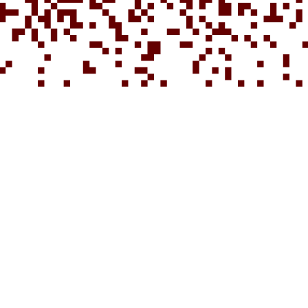
Player 1+ „a Gentle Rain“