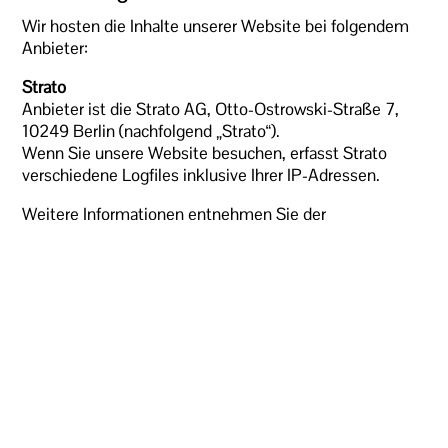
Wir hosten die Inhalte unserer Website bei folgendem
Anbieter:
Strato
Anbieter ist die Strato AG, Otto-Ostrowski-Straße 7,
10249 Berlin (nachfolgend „Strato“).
Wenn Sie unsere Website besuchen, erfasst Strato
verschiedene Logfiles inklusive Ihrer IP-Adressen.
Weitere Informationen entnehmen Sie der
Datenschutzerklärung von Strato:
https://www.strato.de/datenschutz/
.
Die Verwendung von Strato erfolgt auf Grundlage von
Art. 6 Abs. 1 lit. f DSGVO. Wir haben ein berechtigtes
Interesse an einer möglichst zuverlässigen Darstellung
unserer Website. Sofern eine entsprechende
Einwilligung abgefragt wurde, erfolgt die Verarbeitung
ausschließlich auf Grundlage von Art. 6 Abs. 1 lit. A
DSGVO und § 25 Abs. 1 TDDDG, soweit die